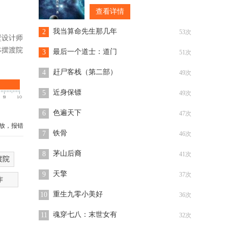
这颗星球吞噬掉后，我的实力应该
查看详情
能恢复到受伤前的。”脸色苍白的罗
峰盘膝坐在一颗飞行的陨石上，遥
我当算命先生那几年
2
53次
看远处的一颗
壁设计师
林摆渡院
最后一个道士：道门
3
51次
赶尸客栈（第二部）
4
49次
近身保镖
5
49次
色遍天下
6
47次
放，报错
铁骨
7
46次
茅山后裔
8
41次
渡院
天擎
9
37次
作
重生九零小美好
10
36次
魂穿七八：末世女有
11
32次