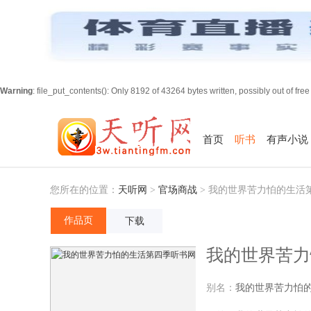
Warning
: file_put_contents(): Only 8192 of 43264 bytes written, possibly out of fre
首页
听书
有声小说
您所在的位置：
天听网
>
官场商战
>
我的世界苦力怕的生活
作品页
下载
我的世界苦力
别名：
我的世界苦力怕