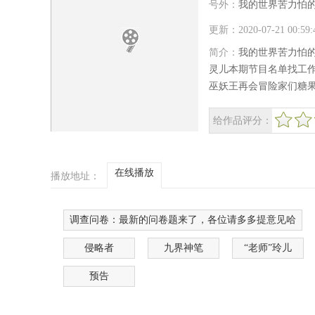
号外：
我的世界苦力怕
更新：2020-07-21 00:5
简介：
我的世界苦力怕
灵儿本期节目名单找工
巫妖王再会冒险家们糖果世
给作品评分：
很差
较差
还行
推荐
力荐
在线播放
播放地址：
调查问卷：最新的问卷题来了，各位请多多提意见哈
侵略者
九界神笔
“老师”玲儿
预告