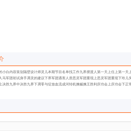
介
的小白内容策划隔壁设计师灵儿本期节目名单找工作九界摆渡人第一天上任上第一天
人马军团初试身手凋灵的建议下界军团遇害人质恶灵军团重现上恶灵军团重现下玲儿
上决胜九界中决胜九界下凋零与绽放血流成河转机擒贼擒王胜利庆功会上庆功会下正