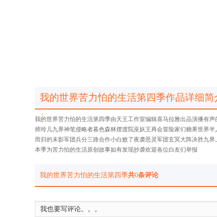
我的世界苦力怕的生活第四季作品详细简
：
我的世界苦力怕的生活第四季由天王工作室编辑喜马拉雅出品演播有声
师玲儿九界神笔侵略者暮色森林摆渡院巫妖王再会冒险家们糖果世界半
而归的末影军团兵分三路合作小白败了夜袭恶灵军团玄冥大阵决胜九界
本季为苦力怕的生活原创故事如有发现抄袭欢迎各位白友们举报
我的世界苦力怕的生活第四季
共
0
条评论