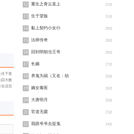
重生之青云直上
12
32次
生于望族
13
31次
黏上契约小女仆
14
28次
法师传奇
15
28次
回到明朝当王爷
16
28次
长嫡
17
27次
上任下老
养鬼为祸（又名：劫
18
26次
失踪大败
常生活完
嫡女毒医
19
26次
大唐明月
20
26次
官道无疆
21
25次
我跟爷爷去捉鬼
22
24次