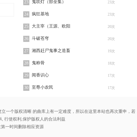
鬼吹灯（部全集）
23
23次
疯狂基地
24
23次
大主宰（王源、欧阳
25
20次
斗破苍穹
26
20次
湘西赶尸鬼事之造畜
27
19次
鬼称骨
28
18次
闻香识心
29
17次
至尊小农民
30
17次
立一个版权清晰 的曲库上有一定难度，所以在这里本站也再次重申，若
 行使权利,保护版权人的合法利益
在第一时间删除相应资源