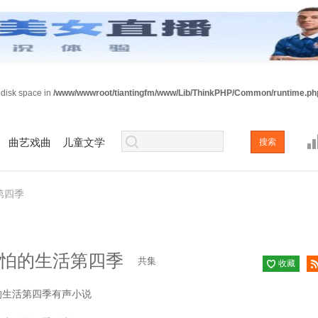
e disk space in
/www/wwwroot/tiantingfm/www/Lib/ThinkPHP/Common/runtime.ph
曲艺戏曲
儿童文学
第四季
怕的生活第四季
共集
收藏
已收
的生活第四季有声小说
藏
阅