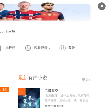
✕
p
on line
70
排行榜
观看记录
登录
最新
有声小说
更多>
订阅
吞噬星空
1
已订
“这颗星球，通体土黄色，没有任何
生命存在，直径公里，咦，竟然蕴
含‘星泪金’矿脉，真是天助我也，将
播放指数:83596