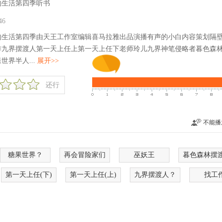
的生活第四季听书
9:46
的生活第四季由天王工作室编辑喜马拉雅出品演播有声的小白内容策划隔
作九界摆渡人第一天上任上第一天上任下老师玲儿九界神笔侵略者暮色森
界半人...
展开>>
还行
不能播
糖果世界？
再会冒险家们
巫妖王
暮色森林摆
第一天上任(下)
第一天上任(上)
九界摆渡人？
找工