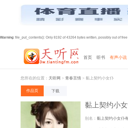
Warning
: file_put_contents(): Only 8192 of 43264 bytes written, possibly out of fre
首页
听书
有声小说
您所在的位置：
天听网
>
青春言情
>
黏上契约小女仆
作品页
下载
黏上契约小女
别名：
黏上契约小女仆