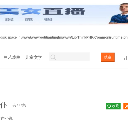
e disk space in
/www/wwwroot/tiantingfm/www/Lib/ThinkPHP/Common/runtime.ph
曲艺戏曲
儿童文学
仆
共313集
收藏
已收
有声小说
藏
阅