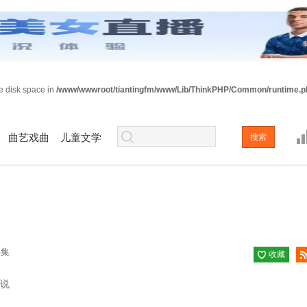
ee disk space in
/www/wwwroot/tiantingfm/www/Lib/ThinkPHP/Common/runtime.p
曲艺戏曲
儿童文学
共集
收藏
已收
小说
藏
阅