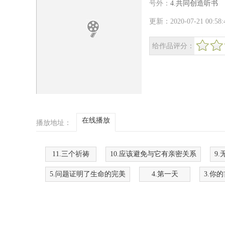
号外：
4.共同创造听书
更新：2020-07-21 00:5
给作品评分：
很差
较差
还行
推荐
力荐
在线播放
播放地址：
11.三个祈祷
10.应该避免与它有亲密关系
9
5.问题证明了生命的完美
4.第一天
3.你