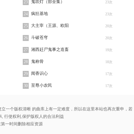
鬼吹灯（部全集）
23
23次
疯狂基地
24
23次
大主宰（王源、欧阳
25
20次
斗破苍穹
26
20次
湘西赶尸鬼事之造畜
27
19次
鬼称骨
28
18次
闻香识心
29
17次
至尊小农民
30
17次
立一个版权清晰 的曲库上有一定难度，所以在这里本站也再次重申，若
 行使权利,保护版权人的合法利益
在第一时间删除相应资源