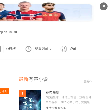
✕
hp
on line
70
排行榜
观看记录
登录
最新
有声小说
更多>
订阅
吞噬星空
1
已订
“这颗星球，通体土黄色，没有任何
生命存在，直径公里，咦，竟然蕴
含‘星泪金’矿脉，真是天助我也，将
播放指数:83596