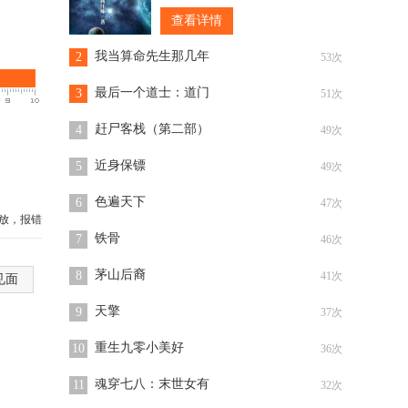
这颗星球吞噬掉后，我的实力应该
查看详情
能恢复到受伤前的。”脸色苍白的罗
峰盘膝坐在一颗飞行的陨石上，遥
我当算命先生那几年
2
53次
看远处的一颗
最后一个道士：道门
3
51次
赶尸客栈（第二部）
4
49次
近身保镖
5
49次
色遍天下
6
47次
放，报错
铁骨
7
46次
茅山后裔
8
41次
见面
天擎
9
37次
重生九零小美好
10
36次
魂穿七八：末世女有
11
32次