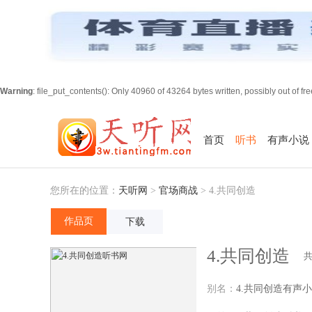
Warning
: file_put_contents(): Only 40960 of 43264 bytes written, possibly out of fr
首页
听书
有声小说
您所在的位置：
天听网
>
官场商战
>
4.共同创造
作品页
下载
4.共同创造
别名：
4.共同创造有声