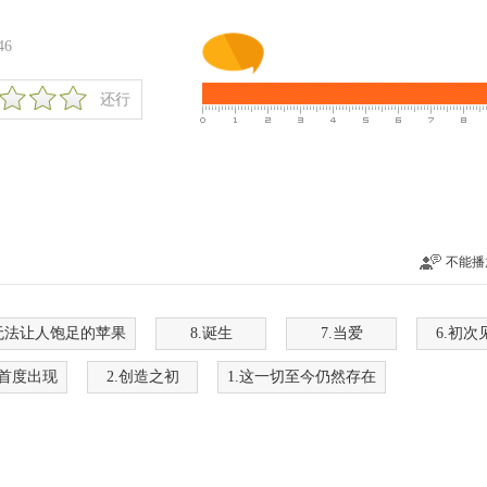
8:46
还行
不能播
.无法让人饱足的苹果
8.诞生
7.当爱
6.初次
的首度出现
2.创造之初
1.这一切至今仍然存在