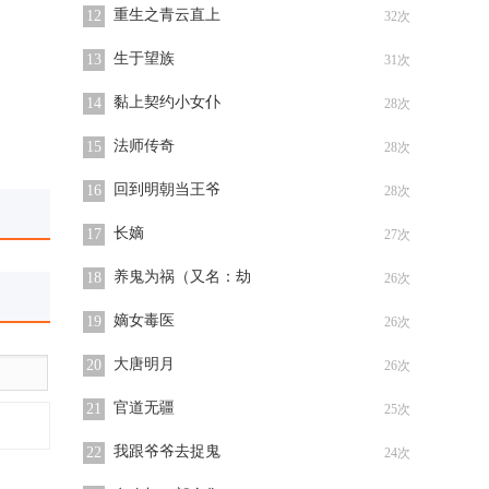
重生之青云直上
12
32次
生于望族
13
31次
黏上契约小女仆
14
28次
法师传奇
15
28次
回到明朝当王爷
16
28次
长嫡
17
27次
养鬼为祸（又名：劫
18
26次
嫡女毒医
19
26次
大唐明月
20
26次
官道无疆
21
25次
我跟爷爷去捉鬼
22
24次