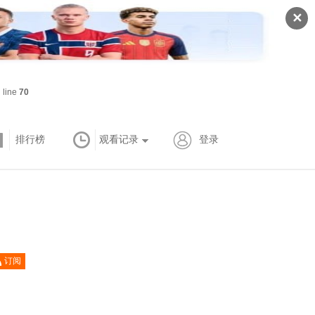
✕
 line
70
排行榜
观看记录
登录
订阅
已订