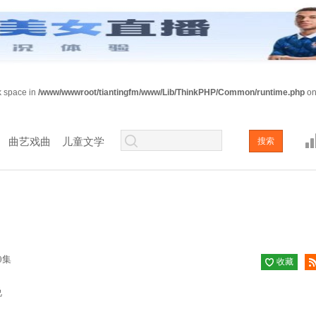
sk space in
/www/wwwroot/tiantingfm/www/Lib/ThinkPHP/Common/runtime.php
on
曲艺戏曲
儿童文学
0集
收藏
已收
说
藏
阅