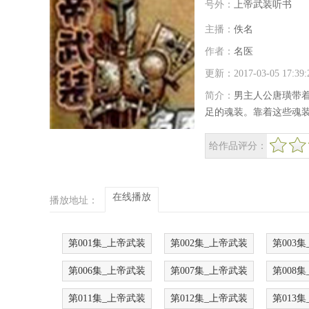
号外：
上帝武装听书
主播：
佚名
作者：
名医
更新：2017-03-05 17:3
简介：
男主人公唐璜带着
足的魂装。靠着这些魂
给作品评分：
很差
较差
还行
推荐
力荐
在线播放
播放地址：
第001集_上帝武装
第002集_上帝武装
第003
第006集_上帝武装
第007集_上帝武装
第008
第011集_上帝武装
第012集_上帝武装
第013