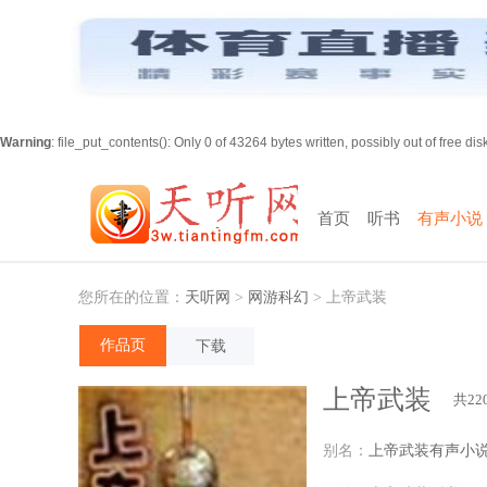
Warning
: file_put_contents(): Only 0 of 43264 bytes written, possibly out of free di
首页
听书
有声小说
您所在的位置：
天听网
>
网游科幻
>
上帝武装
作品页
下载
上帝武装
共22
别名：
上帝武装有声小